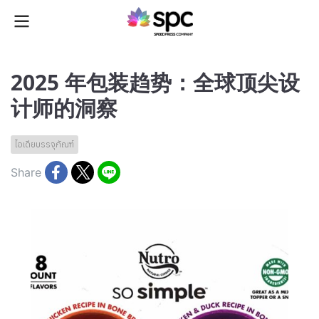
2025 年包装趋势：全球顶尖设
计师的洞察
ไอเดียบรรจุภัณฑ์
Share