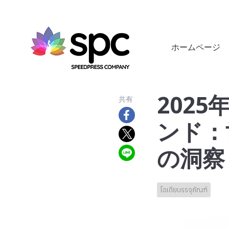
ホームページ
202
共有
ンド：
の洞察
ไอเดียบรรจุภัณฑ์