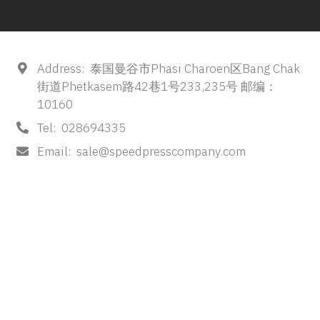
Address:
泰国曼谷市Phasi Charoen区Bang Chak
街道Phetkasem路42巷1号233,235号 邮编：
10160
Tel:
028694335
Email:
sale@speedpresscompany.com