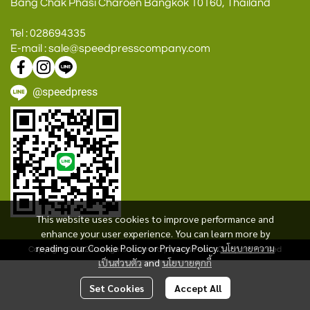
Bang Chak Phasi Charoen Bangkok 10160, Thailand
Tel : 028694335
E-mail : sale@speedpresscompany.com
@speedpress
This website uses cookies to improve performance and
enhance your user experience. You can learn more by
reading our Cookie Policy or Privacy Policy.
นโยบายความ
Copyrigth © 2024 all rights reserved | Speed Press Company Limited
เป็นส่วนตัว
and
นโยบายคุกกี้
Set Cookies
Accept All