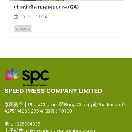
เจ้าหน้าที่ควบคุมคุณภาพ (QA)
16 Dec 2024
สมัครงาน
SPEED PRESS COMPANY LIMITED
泰国曼谷市Phasi Charoen区Bang Chak街道Phetkasem路
42巷1号233,235号 邮编：10160
电话 : 028694335
电子邮件 : sale@speedpresscompany.com