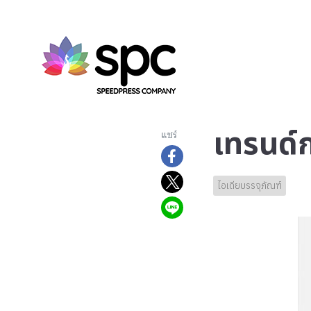
เทรนด์
แชร์
ไอเดียบรรจุภัณฑ์